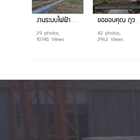
งานระบบไฟฟ้า ณ สถาบันเทคโนโลยีกำปงสปือ ราชอาณาจักรกัมพูชา
ขอขอบคุณ ภูวรรณ บ้านค่ายระยอง ติดตั้ง I Girder จำนวน 9 คาน
29 photos,
42 photos,
10745 Views
2962 Views