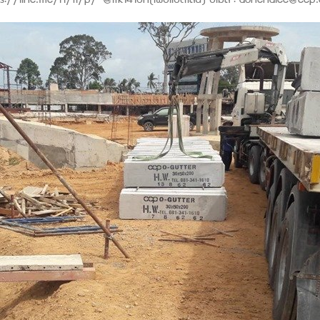
s://line.me/R/ti/p/~@itk1416n(เพื่อเเอดไลน์) อิเมล : aunchalee@ccp