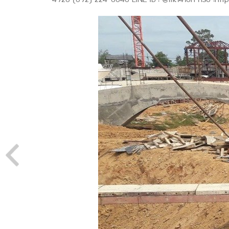
4926 (092) 224-6640 LINE ID : @itk1416n หรือ :http