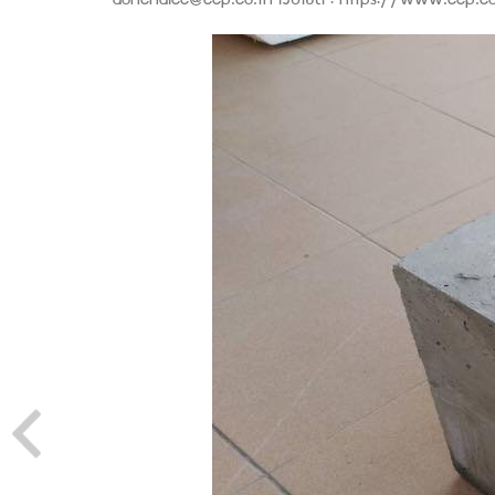
aunchalee@ccp.co.th เว็บไซต์ : https://www.ccp.c