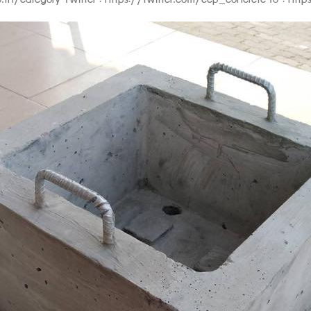
o.th/category Twitter : https://twitter.com/ccp_concrete IG : h