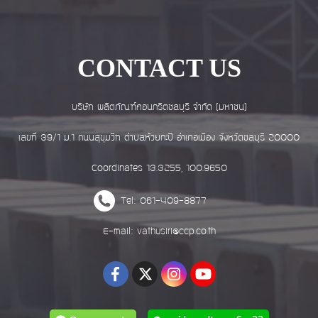
CONTACT US
บริษัท ผลิตภัณฑ์คอนกรีตชลบุรี จำกัด (มหาชน)
เลขที่ 39/1 ม.1 ถนนสุขุมวิท ตำบลห้วยกะปิ อำเภอเมือง จังหวัดชลบุรี 20000
Coordinates 13.3255, 100.9650
Tel: 061-409-8877
E-mail: vathusiri@ccp.co.th