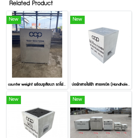
Related Product
New
New
counter weight พร้อมรูเสียบงา รถโฟล์คลิฟท์
บ่อพักสายไฟฟ้า สายเคเบิล (Handhole) มาตราฐาน CCP พร้อมฝาคอนกรีต บ่อพักพร้อมฝาคอนกรีต
New
New