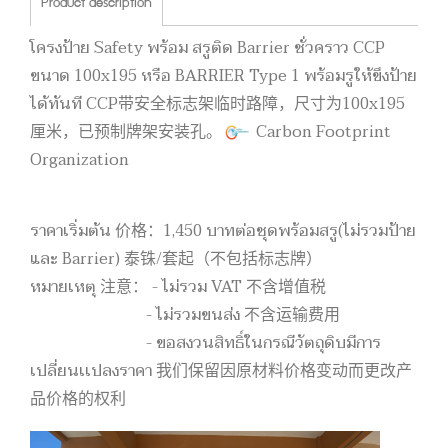
Product description
โครงป้าย Safety พร้อม สรูติด Barrier ชั่วคราว CCP
ขนาด 100x195 หรือ BARRIER Type 1 พร้อมรูให้ขึงป้าย
ได้ทันที CCP带安全标志架临时路障，尺寸为100x195
厘米，已预制牌架安装孔。
Carbon Footprint
Organization
ราคาเริ่มต้น 价格：1,450 บาทต่อชุดพร้อมสรู(ไม่รวมป้าย
และ Barrier) 泰铢/套起（不包括标志牌）
หมายเหตุ 注意： - ไม่รวม VAT 不含增值税
- ไม่รวมขนส่ง 不含运输费用
- ขอสงวนสิทธิ์ในกรณีวัตถุดิบมีการ
เปลี่ยนเเปลงราคา 我们保留因原材料价格变动而更改产
品价格的权利