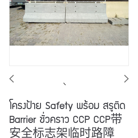
โครงป้าย Safety พร้อม สรูติด
Barrier ชั่วคราว CCP CCP带
安全标志架临时路障