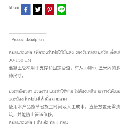
Share
Product description
หมอนรองท่อ เพื่อรองรับท่อให้มั่นคง รองรับท่อคอนกรีต ตั้งแต่
30-150 CM
混凝土管枕用于支撑和固定管道，有从30到150 厘米內的多
种尺寸。
ประหยัดเวลา แรงงาน และค่าใช้จ่าย ไม่ต้องเทลีน ยกวางได้เลย
และป้องกันท่อไม่ให้กลิ้ง สวยงาม
使用本产品能节省施工时间及人工成本，直接放置无需浇
筑，并能防止管道位移。
หมอนรองท่อ 1 อัน ต่อ ท่อ 1 ท่อน