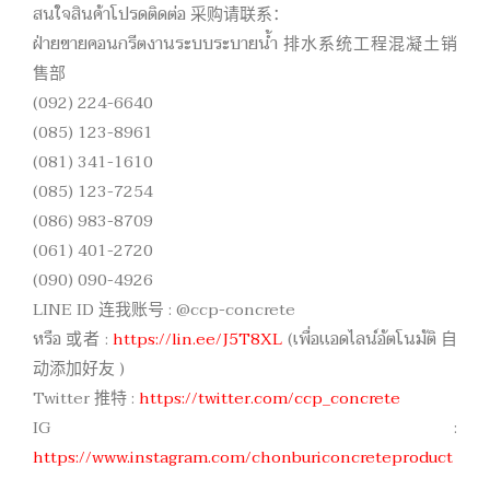
สนใจสินค้าโปรดติดต่อ 采购请联系：
ฝ่ายขายคอนกรีตงานระบบระบายน้ำ 排水系统工程混凝土销
售部
(092) 224-6640
(085) 123-8961
(081) 341-1610
(085) 123-7254
(086) 983-8709
(061) 401-2720
(090) 090-4926
LINE ID 连我账号 : @ccp-concrete
หรือ 或者 :
https://lin.ee/J5T8XL
(เพื่อเเอดไลน์อัตโนมัติ 自
动添加好友 )
Twitter 推特 :
https://twitter.com/ccp_concrete
IG :
https://www.instagram.com/chonburiconcreteproduct