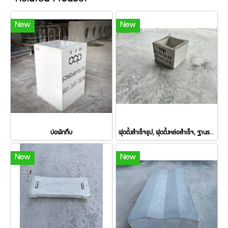
New
New
บ่อพักทึบ
ฟุตติ้งสำเร็จรูป, ฟุตติ้งหล่อสำเร็จ, ฐานรากสำเร็จรูป
New
New