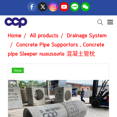
Home
All products
Drainage System
Concrete Pipe Supportors , Concrete
pipe Sleeper หมอนรองท่อ 混凝土管枕
New