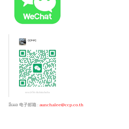
อีเมล 电子邮箱 :
aunchalee@ccp.co.th