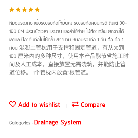
หมอนรองท่อ เพื่อรองรับท่อให้มั่นคง รองรับท่อคอนกรีต ตั้งแต่ 30-
150 CM ประหยัดเวลา แรงงาน และค่าใช้จ่าย ไม่ต้องเทลีน ยกวางได้
เลยและป้องกันท่อไม่ให้กลิ้ง สวยงาม หมอนรองท่อ 1 อัน ต่อ ท่อ 1
ท่อน 混凝土管枕用于支撑和固定管道，有从30到
150 厘米內的多种尺寸，使用本产品能节省施工时
间及人工成本，直接放置无需浇筑，并能防止管
道位移。 1个管枕内放置1根管道。
Add to wishlist
Compare
Drainage System
Categories :