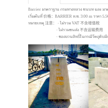
Barrier มาตราฐาน กรมทางหลวง ชนบท และ ม
เริ่มต้นที่ 价格：BARRIER ท.ช. 3.00 m ราคา 
หมายเหตุ 注意： - ไม่รวม VAT 不含增值税
- ไม่รวมขนส่ง 不含运输费用
- ขอสงวนสิทธิ์ในกรณีวัตถุดิบ