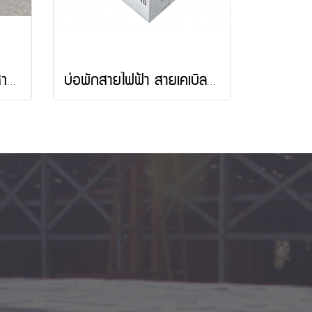
ลูกปูน คอนกรีต สำเร็จ สำหรับทำฐาน โซลาเซลล์
บ่อพักสายไฟฟ้า สายเคเบิล (Handhole) มาตราฐาน CCP พร้อมฝาคอนกรีต บ่อพักพร้อมฝาคอนกรีต