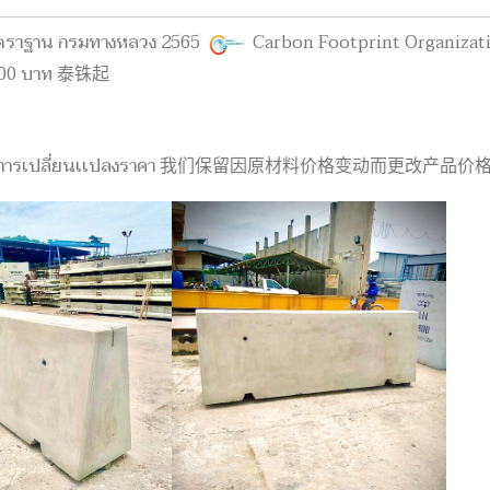
าตราฐาน กรมทางหลวง 2565
Carbon Footprint Organizat
5,500 บาท 泰铢起
มีการเปลี่ยนเเปลงราคา 我们保留因原材料价格变动而更改产品