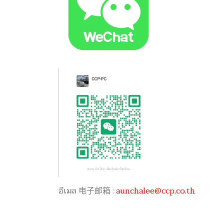
อีเมล 电子邮箱 :
aunchalee@ccp.co.th