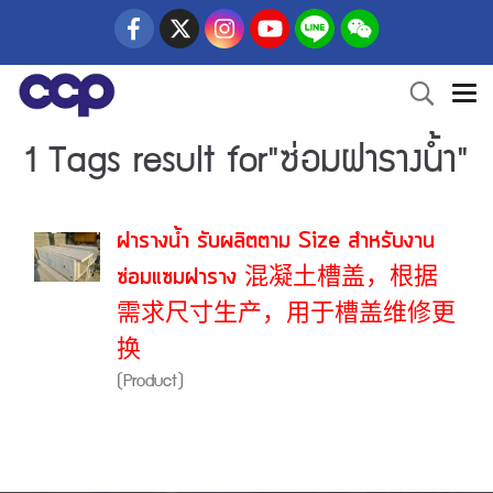
1 Tags result for"ซ่อมฝารางน้ำ"
ฝารางน้ำ รับผลิตตาม Size สำหรับงาน
ซ่อมแซมฝาราง 混凝土槽盖，根据
需求尺寸生产，用于槽盖维修更
换
(Product)