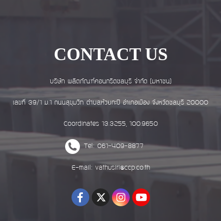
CONTACT US
บริษัท ผลิตภัณฑ์คอนกรีตชลบุรี จำกัด (มหาชน)
เลขที่ 39/1 ม.1 ถนนสุขุมวิท ตำบลห้วยกะปิ อำเภอเมือง จังหวัดชลบุรี 20000
Coordinates 13.3255, 100.9650
Tel: 061-409-8877
E-mail: vathusiri@ccp.co.th