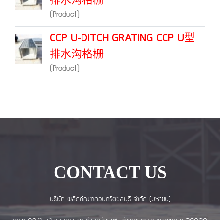
排水沟格栅
(Product)
CCP U-DITCH GRATING CCP U型
排水沟格栅
(Product)
CONTACT US
บริษัท ผลิตภัณฑ์คอนกรีตชลบุรี จำกัด (มหาชน)