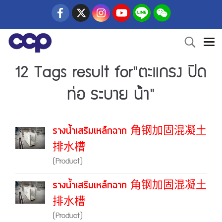
12 Tags result for"ตะแกรง ปิด
ท่อ ระบาย น้ํา"
รางน้ำเสริมเหล็กฉาก 角钢加固混凝土
排水槽
(Product)
รางน้ำเสริมเหล็กฉาก 角钢加固混凝土
排水槽
(Product)