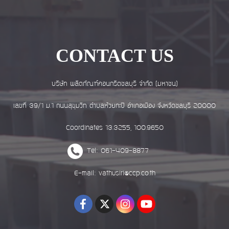
CONTACT US
บริษัท ผลิตภัณฑ์คอนกรีตชลบุรี จำกัด (มหาชน)
เลขที่ 39/1 ม.1 ถนนสุขุมวิท ตำบลห้วยกะปิ อำเภอเมือง จังหวัดชลบุรี 20000
Coordinates 13.3255, 100.9650
Tel: 061-409-8877
E-mail: vathusiri@ccp.co.th