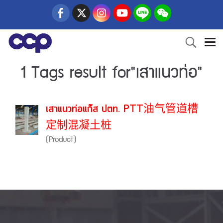
1 Tags result for"เสาแนวท่อ"
เสาแนวท่อแก๊ส ปตท. PTT油气管道槽
定制混凝土桩
(Product)