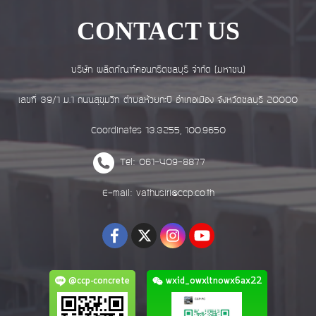
CONTACT US
บริษัท ผลิตภัณฑ์คอนกรีตชลบุรี จำกัด (มหาชน)
เลขที่ 39/1 ม.1 ถนนสุขุมวิท ตำบลห้วยกะปิ อำเภอเมือง จังหวัดชลบุรี 20000
Coordinates 13.3255, 100.9650
Tel: 061-409-8877
E-mail: vathusiri@ccp.co.th
@ccp-concrete
wxid_owxltnowx6ax22