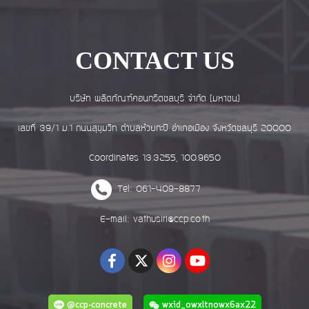
CONTACT US
บริษัท ผลิตภัณฑ์คอนกรีตชลบุรี จำกัด (มหาชน)
เลขที่ 39/1 ม.1 ถนนสุขุมวิท ตำบลห้วยกะปิ อำเภอเมือง จังหวัดชลบุรี 20000
Coordinates 13.3255, 100.9650
Tel: 061-409-8877
E-mail: vathusiri@ccp.co.th
@ccp-concrete
wxid_owxltnowx6ax22