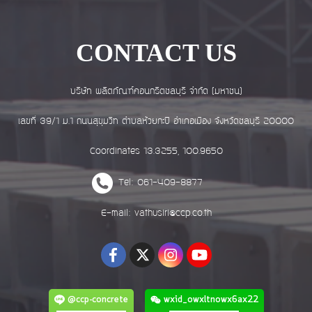
CONTACT US
บริษัท ผลิตภัณฑ์คอนกรีตชลบุรี จำกัด (มหาชน)
เลขที่ 39/1 ม.1 ถนนสุขุมวิท ตำบลห้วยกะปิ อำเภอเมือง จังหวัดชลบุรี 20000
Coordinates 13.3255, 100.9650
Tel: 061-409-8877
E-mail: vathusiri@ccp.co.th
@ccp-concrete
wxid_owxltnowx6ax22