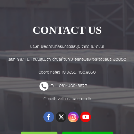
CONTACT US
บริษัท ผลิตภัณฑ์คอนกรีตชลบุรี จำกัด (มหาชน)
เลขที่ 39/1 ม.1 ถนนสุขุมวิท ตำบลห้วยกะปิ อำเภอเมือง จังหวัดชลบุรี 20000
Coordinates 13.3255, 100.9650
Tel: 061-409-8877
E-mail: vathusiri@ccp.co.th