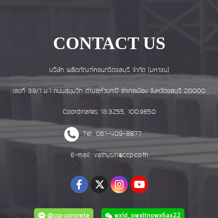
CONTACT US
บริษัท ผลิตภัณฑ์คอนกรีตชลบุรี จำกัด (มหาชน)
เลขที่ 39/1 ม.1 ถนนสุขุมวิท ตำบลห้วยกะปิ อำเภอเมือง จังหวัดชลบุรี 20000
Coordinates 13.3255, 100.9650
Tel: 061-409-8877
E-mail: vathusiri@ccp.co.th
@ccp-concrete
wxid_owxltnowx6ax22