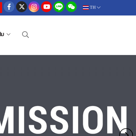
TH
ติม