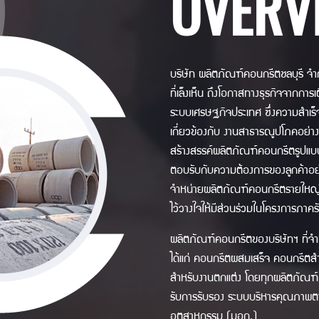
OVERV
บริษัท ผลิตภัณฑ์คอนกรีตชลบุรี จำกั
ที่เล็งเห็น ถึงโอกาสทางธุรกิจจากก
ระบบเศรษฐกิจประเทศ ซึ่งความสำเร็จ
เกี่ยวข้องกับ งานสาธารณูปโภคอย่างค
สร้างสรรค์ผลิตภัณฑ์คอนกรีตรูปแบบ
ตอบรับกับความต้องการของลูกค้าอย่าง
จำหน่ายผลิตภัณฑ์คอนกรีตรายใหญ่ข
ไว้วางใจให้มีส่วนร่วมในโครงการภ
ผลิตภัณฑ์คอนกรีตของบริษัทฯ ที่จ
ได้แก่ คอนกรีตผสมเสร็จ คอนกรีตสำ
สำหรับงานตกแต่ง โดยทุกผลิตภัณฑ์ ขอ
รับการรับรอง ระบบบริหารคุณภาพ
อุตสาหกรรม (มอก.)