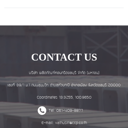
CONTACT US
บริษัท ผลิตภัณฑ์คอนกรีตชลบุรี จำกัด (มหาชน)
เลขที่ 39/1 ม.1 ถนนสุขุมวิท ตำบลห้วยกะปิ อำเภอเมือง จังหวัดชลบุรี 20000
Coordinates 13.3255, 100.9650
Tel: 061-409-8877
E-mail: vathusiri@ccp.co.th