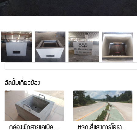
อัลบั้มเกี่ยวข้อง
กล่องพักสายเคเบิล โครงการรถไฟฟ้าสายสีแดง
หจก.สี่เเสงการโยธา โครงการก่อสร้างทางหลวงสายเอเชียหมายเลข 1 อำเภอเเม่สอด จังหวัดตาก