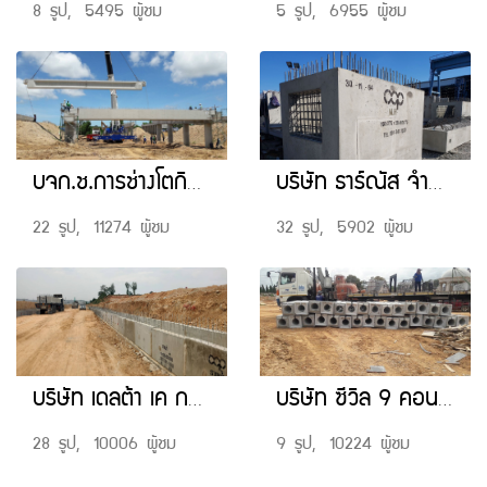
8 รูป, 5495 ผู้ชม
5 รูป, 6955 ผู้ชม
บจก.ช.การช่างโตกิว งานโครงการทางหลวงหมายเลข 7 พัทยา-มาบตาพุด ตอน 5
บริษัท ธาร์ณัส จำกัด หน้างาน ฐานทัพเรือสัตหีบ
22 รูป, 11274 ผู้ชม
32 รูป, 5902 ผู้ชม
บริษัท เดลต้า เค กรุ๊ป จำกัด
บริษัท ซีวิล 9 คอนสตรัคชั่น แอนด์ อาคิเทคเจอร์ จำกัด
28 รูป, 10006 ผู้ชม
9 รูป, 10224 ผู้ชม