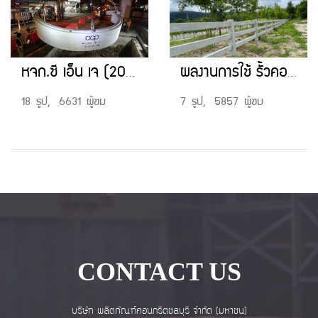
หจก.ซี เอ็น เจ (2007) โครงการ ก่อสร้างทางหลวงหมายเลข 304 สาย อ.ปากเกร็ด-ศูนย์ราชการเเจ้งวัฒนะ กม.2+123.204-กม.532.470
ผลงานการใช้ รั้วคอกม้า (Cowboy Fence)
18 รูป, 6631 ผู้ชม
7 รูป, 5857 ผู้ชม
CONTACT US
บริษัท ผลิตภัณฑ์คอนกรีตชลบุรี จำกัด (มหาชน)