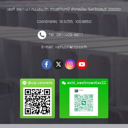
เลขที่ 39/1 ม.1 ถนนสุขุมวิท ตำบลห้วยกะปิ อำเภอเมือง จังหวัดชลบุรี 20000
Coordinates 13.3255, 100.9650
Tel: 061-409-8877
E-mail: vathusiri@ccp.co.th
@ccp-concrete
wxid_owxltnowx6ax22