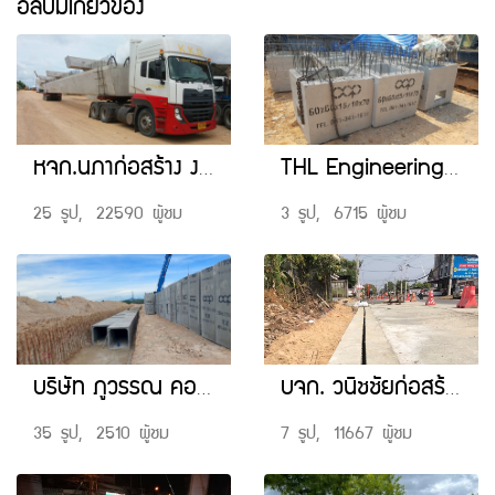
อัลบั้มเกี่ยวข้อง
หจก.นภาก่อสร้าง งานโครงการทางหลวงหมายเลข 7 พัทยา-มาบตาพุด ตอน 12,13
THL Engineering หน่วยงาน Makro
25 รูป, 22590 ผู้ชม
3 รูป, 6715 ผู้ชม
บริษัท ภูวรรณ คอนสตรัคชั่นแอนด์ดีไซน์ จำกัด โครงการ โครงการ WHT หนองละลอก No.4 STA.3
บจก. วนิชชัยก่อสร้าง
35 รูป, 2510 ผู้ชม
7 รูป, 11667 ผู้ชม