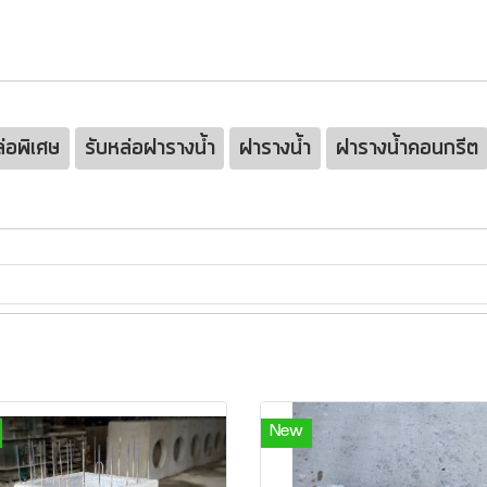
่อพิเศษ
รับหล่อฝารางน้ำ
ฝารางน้ำ
ฝารางน้ำคอนกรีต
New