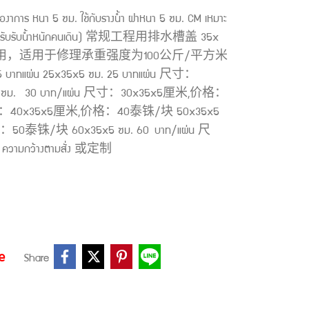
องาการ หนา 5 ซม. ใช้กับรางน้ำ ฝาหนา 5 ซม. CM เหมาะ
รม. (สำหรับรับน้ำหนักคนเดิน) 常规工程用排水槽盖 35x
用，适用于修理承重强度为100公斤/平方米
ผ่น 25x35x5 ซม. 25 บาทแผ่น 尺寸：
ซม. 30 บาท/แผ่น 尺寸：30x35x5厘米,价格：
น 尺寸：40x35x5厘米,价格：40泰铢/块 50x35x5
：50泰铢/块 60x35x5 ซม. 60 บาท/แผ่น 尺
มกว้างตามสั่ง 或定制
e
Share