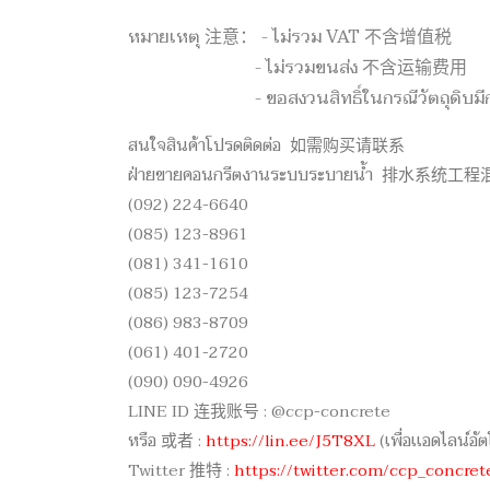
หมายเหตุ 注意： - ไม่รวม VAT 不含增值税
- ไม่รวมขนส่ง 不含运输费用
- ขอสงวนสิทธิ์ในกรณีวัตถุดิบ
สนใจสินค้าโปรดติดต่อ 如需购买请联系
ฝ่ายขายคอนกรีตงานระบบระบายน้ำ 排水系
(092) 224-6640
(085) 123-8961
(081) 341-1610
(085) 123-7254
(086) 983-8709
(061) 401-2720
(090) 090-4926
LINE ID 连我账号 : @ccp-concrete
หรือ 或者 :
https://lin.ee/J5T8XL
(เพื่อเเอดไลน
Twitter 推特 :
https://twitter.com/ccp_concret