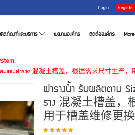
Login
Register
ลิตภัณฑ์และบริการ
ผลงานองค์กร
ติดต่อองค์กร
Mor
ystem
ze สำหรับงานซ่อมแซมฝาราง 混凝土槽盖，根据需求
ฝารางน้ำ รับผลิตตาม S
ราง 混凝土槽盖
用于槽盖维修更换