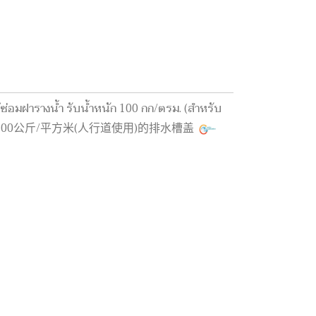
ซ่อมฝารางน้ำ รับน้ำหนัก 100 กก/ตรม. (สำหรับ
度为100公斤/平方米(人行道使用)的排水槽盖