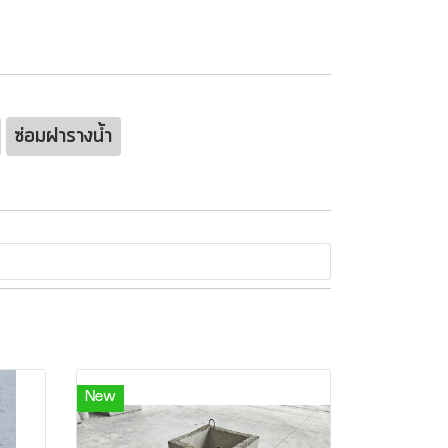
ซ่อมฝารางน้ำ
New