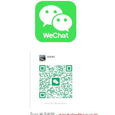
อีเมล 电子邮箱 :
aunchalee@ccp.co.th