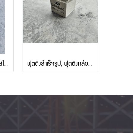
ฝารางน้ำคอนกรีต เเบบหูสไลด์
ฟุตติ้งสำเร็จรูป, ฟุตติ้งหล่อสำเร็จ, ฐานรากสำเร็จรูป