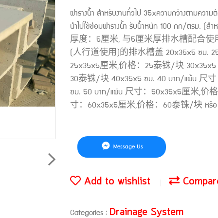
ฝารางน้ำ สำหรับงานทั่วไป 35xความกว้างตามความต้
นำไปใช้ซ่อมฝารางน้ำ รับน้ำหนัก 100 กก/ต
厚度：5厘米, 与5厘米厚排水槽配合使
(人行道使用)的排水槽盖 20x35x5 ซม. 25 บาทแ
25x35x5厘米,价格：25泰铢/块 30x35x5 
30泰铢/块 40x35x5 ซม. 40 บาท/แผ้
ซม. 50 บาท/แผ่น 尺寸：50x35x5厘米,价格
寸：60x35x5厘米,价格：60泰铢/块 หรือ ควา
Message Us
Add to wishlist
Compar
Drainage System
Categories :