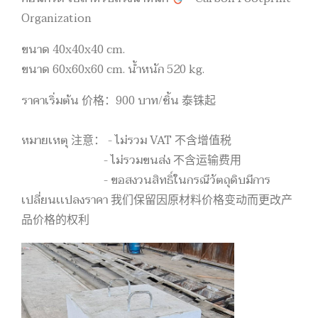
Organization
ขนาด 40x40x40 cm.
ขนาด 60x60x60 cm. น้ำหนัก 520 kg.
ราคาเริ่มต้น 价格：900 บาท/ชิ้น 泰铢起
หมายเหตุ 注意： - ไม่รวม VAT 不含增值税
- ไม่รวมขนส่ง 不含运输费用
- ขอสงวนสิทธิ์ในกรณีวัตถุดิบมีการ
เปลี่ยนเเปลงราคา 我们保留因原材料价格变动而更改产
品价格的权利