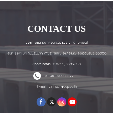
CONTACT US
บริษัท ผลิตภัณฑ์คอนกรีตชลบุรี จำกัด (มหาชน)
เลขที่ 39/1 ม.1 ถนนสุขุมวิท ตำบลห้วยกะปิ อำเภอเมือง จังหวัดชลบุรี 20000
Coordinates 13.3255, 100.9650
Tel: 061-409-8877
E-mail: vathusiri@ccp.co.th