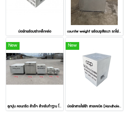
บ่อพักพร้อมฝาเหล็กหล่อ
counter weight พร้อมรูเสียบงา รถโฟล์คลิฟท์
New
New
ลูกปูน คอนกรีต สำเร็จ สำหรับทำฐาน โซลาเซลล์
บ่อพักสายไฟฟ้า สายเคเบิล (Handhole) มาตราฐาน CCP พร้อมฝาคอนกรีต บ่อพักพร้อมฝาคอนกรีต