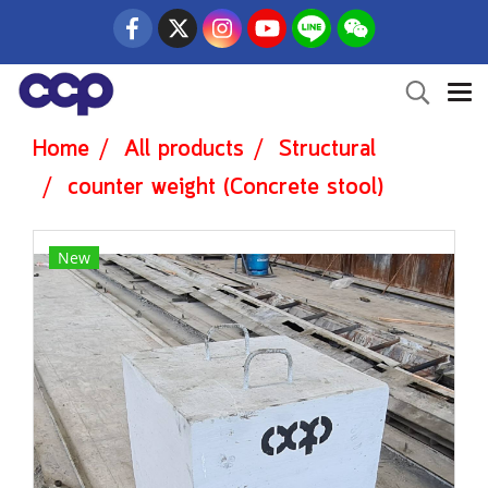
Home
All products
Structural
counter weight (Concrete stool)
New