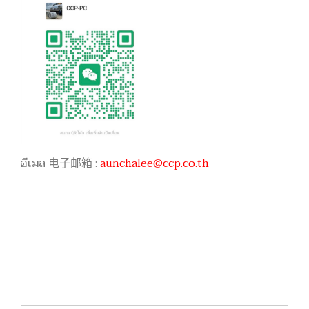
อีเมล 电子邮箱 :
aunchalee@ccp.co.th