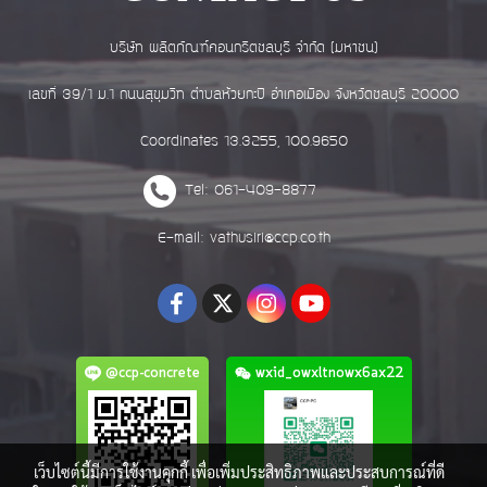
บริษัท ผลิตภัณฑ์คอนกรีตชลบุรี จำกัด (มหาชน)
เลขที่ 39/1 ม.1 ถนนสุขุมวิท ตำบลห้วยกะปิ อำเภอเมือง จังหวัดชลบุรี 20000
Coordinates 13.3255, 100.9650
Tel: 061-409-8877
E-mail: vathusiri@ccp.co.th
@ccp-concrete
wxid_owxltnowx6ax22
เว็บไซต์นี้มีการใช้งานคุกกี้ เพื่อเพิ่มประสิทธิภาพและประสบการณ์ที่ดี