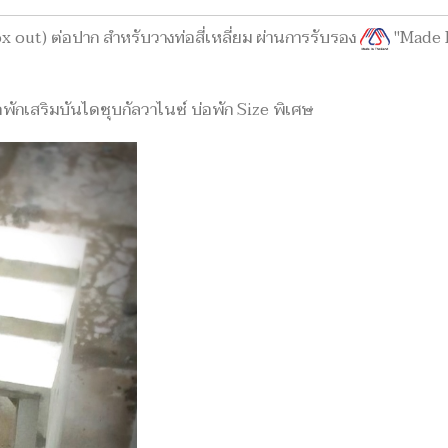
ox out) ต่อปาก สำหรับวางท่อสี่เหลี่ยม ผ่านการรับรอง
"Made 
อพักเสริมบันไดชุบกัลวาไนซ์ บ่อพัก Size พิเศษ