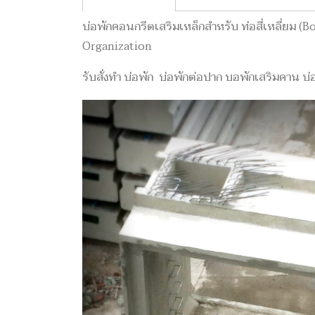
บ่อพักคอนกรีตเสริมเหล็กสำหรับ ท่อสี่เหลี่ยม (B
Organization
รับสั่งทำ บ่อพัก บ่อพักต่อปาก บอพักเสริมคาน บ่