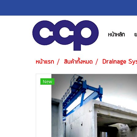
หน้าหลัก
ผ
หน้าแรก
สินค้าทั้งหมด
Drainage Sy
New