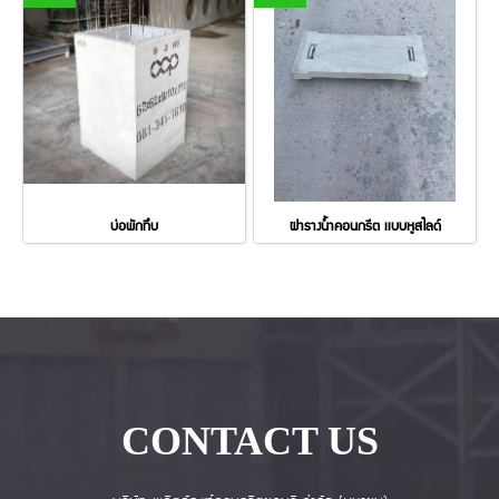
บ่อพักทึบ
ฝารางน้ำคอนกรีต เเบบหูสไลด์
CONTACT US