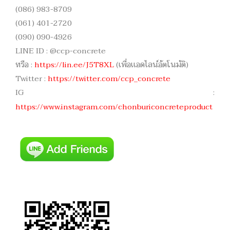
(086) 983-8709
(061) 401-2720
(090) 090-4926
LINE ID : @ccp-concrete
หรือ :
https://lin.ee/J5T8XL
(เพื่อเเอดไลน์อัตโนมัติ)
Twitter :
https://twitter.com/ccp_concrete
IG :
https://www.instagram.com/chonburiconcreteproduct