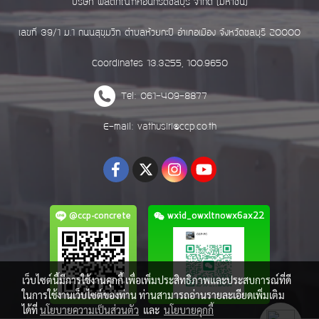
บริษัท ผลิตภัณฑ์คอนกรีตชลบุรี จำกัด (มหาชน)
เลขที่ 39/1 ม.1 ถนนสุขุมวิท ตำบลห้วยกะปิ อำเภอเมือง จังหวัดชลบุรี 20000
Coordinates 13.3255, 100.9650
Tel: 061-409-8877
E-mail: vathusiri@ccp.co.th
@ccp-concrete
wxid_owxltnowx6ax22
เว็บไซต์นี้มีการใช้งานคุกกี้ เพื่อเพิ่มประสิทธิภาพและประสบการณ์ที่ดี
ในการใช้งานเว็บไซต์ของท่าน ท่านสามารถอ่านรายละเอียดเพิ่มเติม
ได้ที่
นโยบายความเป็นส่วนตัว
และ
นโยบายคุกกี้