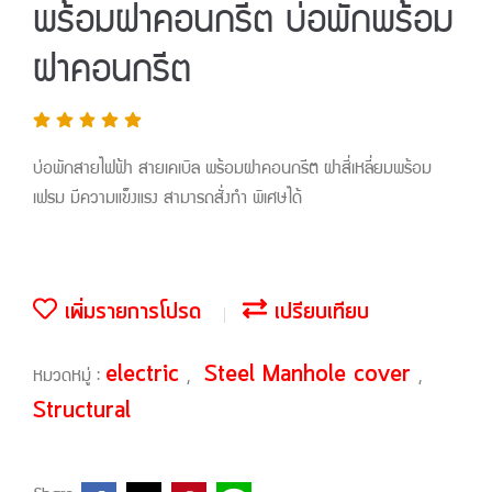
พร้อมฝาคอนกรีต บ่อพักพร้อม
ฝาคอนกรีต
บ่อพักสายไฟฟ้า สายเคเบิล พร้อมฝาคอนกรีต ฝาสี่เหลี่ยมพร้อม
เฟรม มีความแข็งแรง สามารถสั่งทำ พิเศษได้
เพิ่มรายการโปรด
เปรียบเทียบ
electric
Steel Manhole cover
หมวดหมู่ :
,
,
Structural