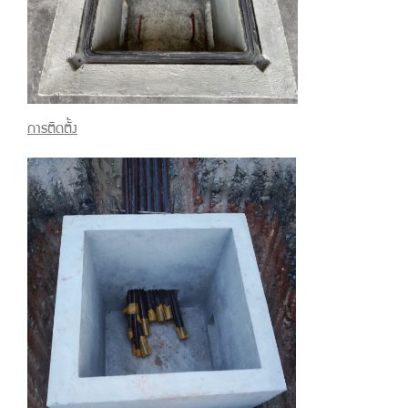
การติดตั้ง