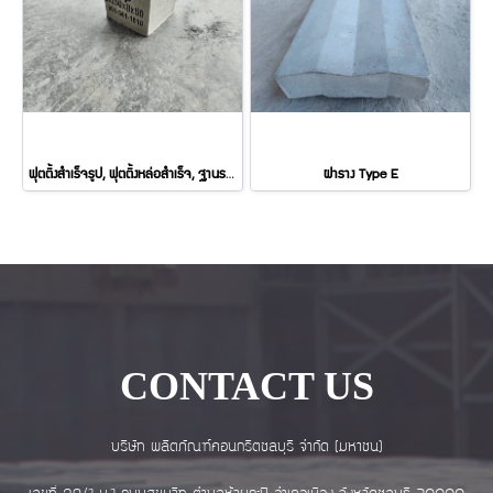
ฟุตติ้งสำเร็จรูป, ฟุตติ้งหล่อสำเร็จ, ฐานรากสำเร็จรูป
ฝาราง Type E
CONTACT US
บริษัท ผลิตภัณฑ์คอนกรีตชลบุรี จำกัด (มหาชน)