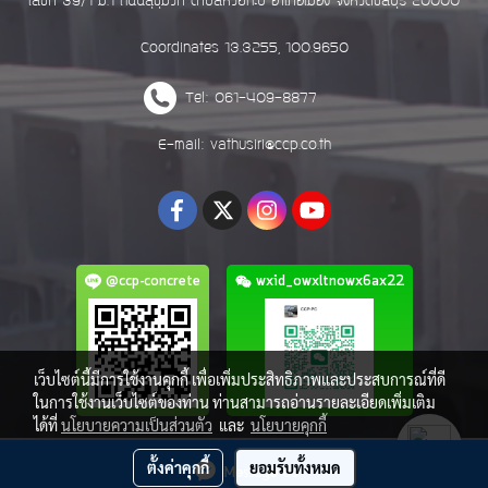
เลขที่ 39/1 ม.1 ถนนสุขุมวิท ตำบลห้วยกะปิ อำเภอเมือง จังหวัดชลบุรี 20000
Coordinates 13.3255, 100.9650
Tel: 061-409-8877
E-mail: vathusiri@ccp.co.th
@ccp-concrete
wxid_owxltnowx6ax22
เว็บไซต์นี้มีการใช้งานคุกกี้ เพื่อเพิ่มประสิทธิภาพและประสบการณ์ที่ดี
ในการใช้งานเว็บไซต์ของท่าน ท่านสามารถอ่านรายละเอียดเพิ่มเติม
ได้ที่
นโยบายความเป็นส่วนตัว
และ
นโยบายคุกกี้
Copy right by ccp.co.th
ตั้งค่าคุกกี้
ยอมรับทั้งหมด
Message Us