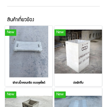
สินค้าเกี่ยวข้อง
New
New
ฝารางน้ำคอนกรีต เเบบหูสไลด์
บ่อพักทึบ
New
New