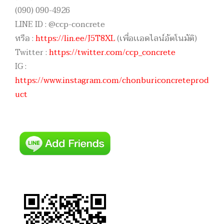
(090) 090-4926
LINE ID : @ccp-concrete
หรือ :
https://lin.ee/J5T8XL
(เพื่อเเอดไลน์อัตโนมัติ)
Twitter :
https://twitter.com/ccp_concrete
IG :
https://www.instagram.com/chonburiconcreteprod
uct