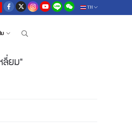
TH
ติม
ลี่ยม"