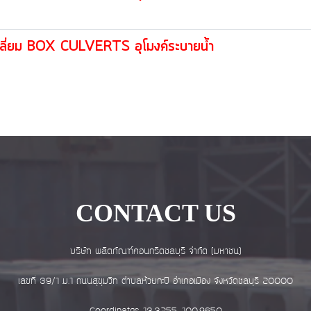
ี่เหลี่ยม BOX CULVERTS อุโมงค์ระบายน้ำ
CONTACT US
บริษัท ผลิตภัณฑ์คอนกรีตชลบุรี จำกัด (มหาชน)
เลขที่ 39/1 ม.1 ถนนสุขุมวิท ตำบลห้วยกะปิ อำเภอเมือง จังหวัดชลบุรี 20000