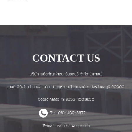
CONTACT US
บริษัท ผลิตภัณฑ์คอนกรีตชลบุรี จำกัด (มหาชน)
เลขที่ 39/1 ม.1 ถนนสุขุมวิท ตำบลห้วยกะปิ อำเภอเมือง จังหวัดชลบุรี 20000
Coordinates 13.3255, 100.9650
Tel: 061-409-8877
E-mail: vathusiri@ccp.co.th