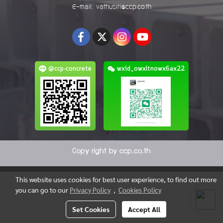
E-mail: vathusiri@ccp.co.th
@ccp-concrete
wxid_owxltnowx6ax22
Copy right by ccp.co.th
This website uses cookies for best user experience, to find out more
you can go to our
Privacy Policy
,
Cookies Policy
Set Cookies
Accept All