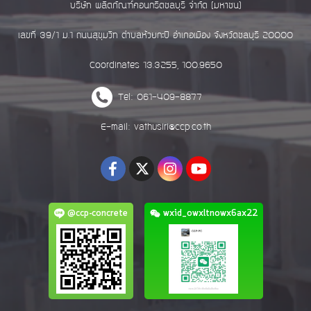
บริษัท ผลิตภัณฑ์คอนกรีตชลบุรี จำกัด (มหาชน)
เลขที่ 39/1 ม.1 ถนนสุขุมวิท ตำบลห้วยกะปิ อำเภอเมือง จังหวัดชลบุรี 20000
Coordinates 13.3255, 100.9650
Tel: 061-409-8877
E-mail: vathusiri@ccp.co.th
@ccp-concrete
wxid_owxltnowx6ax22